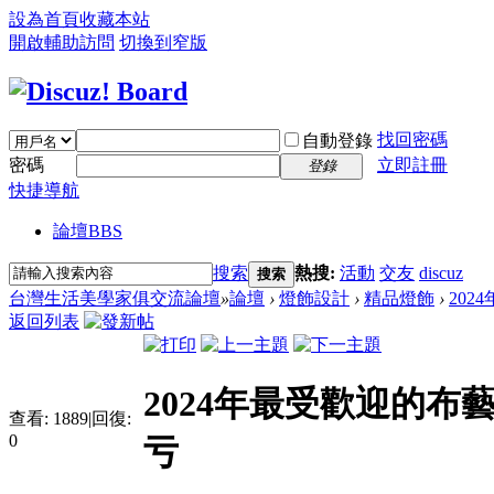
設為首頁
收藏本站
開啟輔助訪問
切換到窄版
找回密碼
自動登錄
密碼
立即註冊
登錄
快捷導航
論壇
BBS
搜索
熱搜:
活動
交友
discuz
搜索
台灣生活美學家俱交流論壇
»
論壇
›
燈飾設計
›
精品燈飾
›
202
返回列表
2024年最受歡迎的布
查看:
1889
|
回復:
0
亏