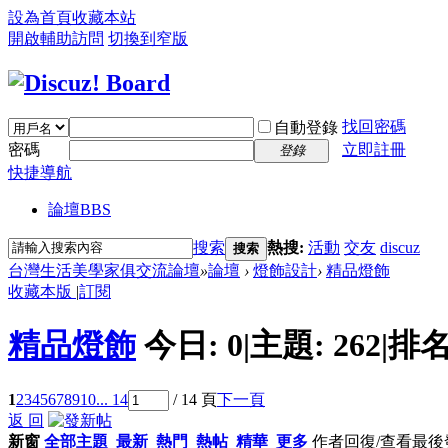
設為首頁
收藏本站
開啟輔助訪問
切換到窄版
找回密碼
自動登錄
密碼
立即註冊
登錄
快捷導航
論壇
BBS
搜索
熱搜:
活動
交友
discuz
搜索
台灣生活美學家俱交流論壇
»
論壇
›
燈飾設計
›
精品燈飾
收藏本版
|
訂閱
精品燈飾
今日:
0
|
主題:
262
|
排名
1
2
3
4
5
6
7
8
9
10
... 14
/ 14 頁
下一頁
返 回
新窗
全部主題
最新
熱門
熱帖
精華
更多
作者
回復/查看
最後