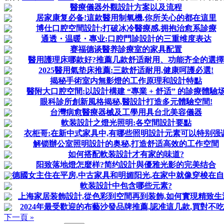
醫療儀器外觀設計方案以及流程
居家康复必备!這款醫用制氧機,你所关心的都在這里
博仕口腔空間設計:打破冰冷醫療感,拥抱治愈系診療
通透・温暖・專业:口腔門診設計的三重维度表达
赛福德谈醫养診療室的家具配置
醫用護理床哪款好?推薦几款舒适耐用、功能齐全的選擇
2025醫用氣垫床推薦:三款舒适耐用,健康呵護必選!
揭秘手術室内無影燈的工作原理和設計特點
醫附大口腔空間:以設計構建 “專業 + 舒适” 的診療體驗
眼科診所創新風格揭秘,醫設計打造多元體驗空間!
台灣病愈醫療器械及工學用具台北美容儀器
軟装設計之燈光照明:各空間設計要點
衣柜哥:在新中式家具中,有哪些照明設計元素可以特别强
解锁辦公室照明設計的奥秘,打造舒适高效的工作空間
如何搭配軟装設計才有家的味道?
阳致落地燈怎麼样?简约設計與優雅光影的完美结合
德國女主住在平房,中古家具和明媚阳光,在家中就像穿梭在
軟装設計中包含哪些元素?
上海家居装飾設計,從色彩到空間再到装飾,如何實現精致生
2024年最受歡迎的布藝沙發品牌推薦,認准這几款,買對不
下一頁 »