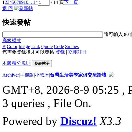
1
2
3
4
5
6
7
8
9
10
... 14
/ 14 頁
下一頁
返 回
快速發帖
還可輸入
80
高級模式
B
Color
Image
Link
Quote
Code
Smilies
您需要登錄後才可以發帖
登錄
|
立即註冊
本版積分規則
發表帖子
Archiver
|
手機版
|
小黑屋
|
台灣生活美學家俱交流論壇
GMT+8, 2026-8-9 05:25
, 
3 queries , File On.
Powered by
Discuz!
X3.3