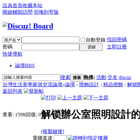
設為首頁
收藏本站
開啟輔助訪問
切換到窄版
找回密碼
自動登錄
密碼
立即註冊
登錄
快捷導航
論壇
BBS
搜索
熱搜:
活動
交友
discuz
搜索
台灣生活美學家俱交流論壇
»
論壇
›
燈飾設計
›
精品燈飾
›
解锁
返回列表
解锁辦公室照明設計的
查看:
1598
|
回復:
0
[複製鏈接]
電梯直達