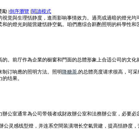
|
倒序瀏覽
|
閱讀模式
的視觉與生理恬静度，進而影响事情效力。過亮或過暗的燈光均
柔和的燈光则能营建恬静空氣。咱們應综合斟酌照明的科學性和
高的。前厅作為企業的橱窗和門面的总體形象上合适公司的文化
来制订响應的照明方法。照明
降糖茶
,的总體亮度请求很高，可
力的结果。
力辦公室通常為公司带领者或財政辦公室和法務辦公室，必要必
纳辦公灵感线型燈，并连系空間装潢增长空氣营建，提高恬静度，