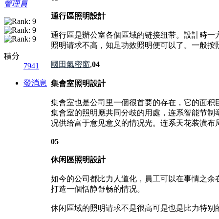
管理員
通行區照明設計
通行區是辦公室各個區域的链接纽带。設計時一
照明请求不高，知足功效照明便可以了。一般按
積分
國田氣密窗
,
04
7941
發消息
集會室照明設計
集會室也是公司里一個很首要的存在，它的面积
集會室的照明應共同分歧的用處，连系智能节制
况供给富于意见意义的情况光。连系天花装潢布
05
休闲區照明設計
如今的公司都比力人道化，員工可以在事情之余
打造一個恬静舒畅的情况。
休闲區域的照明请求不是很高可是也是比力特别