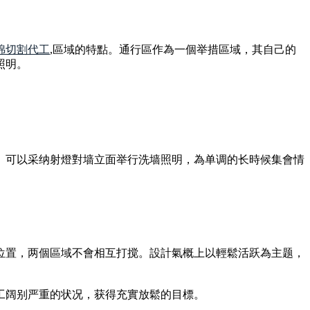
綿切割代工
,區域的特點。通行區作為一個举措區域，其自己的
照明。
。可以采纳射燈對墙立面举行洗墙照明，為单调的长時候集會情
位置，两個區域不會相互打搅。設計氣概上以輕鬆活跃為主题，
工阔别严重的状况，获得充實放鬆的目標。