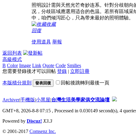
照明設計需與天然光芒奇妙连系。针對分歧朝向
况，分歧區域應選用适合的色温。若所有區域采
中，咱們倾泻匠心，只為带来最好的照明體驗。
收藏
回復
使用道具
舉報
返回列表
高級模式
B
Color
Image
Link
Quote
Code
Smilies
您需要登錄後才可以回帖
登錄
|
立即註冊
本版積分規則
回帖後跳轉到最後一頁
發表回復
Archiver
|
手機版
|
小黑屋
|
台灣生活美學家俱交流論壇
GMT+8, 2026-8-8 07:15
, Processed in 0.030149 second(s), 4 queries
Powered by
Discuz!
X3.3
© 2001-2017
Comsenz Inc.