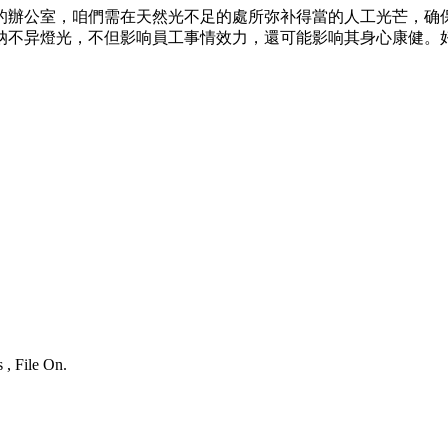
的辦公室，咱們需在天然光不足的處所弥补得當的人工光芒，确
纳不异燈光，不但影响員工事情效力，還可能影响其身心康健。
 , File On.