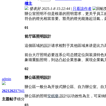
樓主
發表於 2025-1-8 15:22:44
|
只看該作者
辦公室照明不但是根基的照明需求，更关乎員工
符合的燈光相當首要。豁亮的燈光能激起活氣，
01
前厅區照明設計
這個區域的設計请求相對于其他區域来讲是比力
前台大厅照明必要连系公司总體定位與装潢特色
象墙重點照明，到达凸起企業形象、展現企業氣
02
辦公區照明設計
admin
辦公區一般分為开放式辦公區、自力辦公室。自
2621
2621
7941
辦公區的照明
安眠藥
,設計以功效性為主，可采
主題
帖子
積分
03