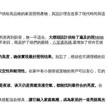
戶供给高品格的家居照明產物，其設計理念连系了現代時尚與适
到书房再到卧室，無一不适合。
大燈頭設計供给了遍及的照
MDB
不刺目，既庇护了咱們的眼睛，
八里通馬桶
,還增加了些许艺術
的高度，确保實現最好照明结果。
别忘了，燈頭也可调理標的目
安定性和耐用性。
在家中有小朋侪或宠物的用戶可以安心，它的
是夜读、谈天仍是营建浪漫空氣，都能找到最符合的亮度。
合
来搭配這款燈具，
讓它融入家庭氣概，成為家居的一道亮丽風光