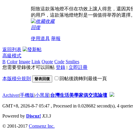
阳致這款落地燈不但在功效上讓人得意，還因其
的用戶，這款落地燈绝對是一個值得举荐的選擇
收藏
回復
使用道具
舉報
返回列表
高級模式
B
Color
Image
Link
Quote
Code
Smilies
您需要登錄後才可以回帖
登錄
|
立即註冊
本版積分規則
回帖後跳轉到最後一頁
發表回復
Archiver
|
手機版
|
小黑屋
|
台灣生活美學家俱交流論壇
GMT+8, 2026-8-7 05:47
, Processed in 0.028682 second(s), 4 queries
Powered by
Discuz!
X3.3
© 2001-2017
Comsenz Inc.