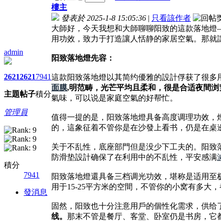
樓主
發表於 2025-1-8 15:05:36
|
只看該作者
大師好，今天我想和大師聊聊阳致的這款落地燈
用功效，致力于打造讓人恬静的家居空氣。那就
admin
阳致落地燈先容：
2621
2621
7941
這款阳致落地燈以其简约優雅的設計俘获了很多
面膜
,明范畴，光芒平均且柔和，很是合适夜間浏
主題
帖子
積分
氣味，可以说是家庭空氣的好帮忙。
管理員
值得一提的是，阳致落地燈具备高度调理功效，
的，這象征着不管你是在沙發上看书，仍是在桌
关于不乱性，底座部門但是没少下工夫的。阳致
防滑垫設計确保了在利用中的不乱性，平安感满
積分
7941
阳致落地燈還具备三档调光功效，堪称是适用至
用于15-25平方米的空間，不管你的小窝有多大
發消息
固然，阳致也十分注意用戶的個性化需求，供给
线。
那末不管是餐厅、客堂、卧室仍是书房，它