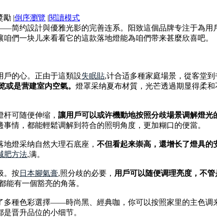
|
倒序瀏覽
|
閱讀模式
——简约設計與優雅光影的完善连系。阳致這個品牌专注于為用
讓咱們一块儿来看看它的這款落地燈能為咱們带来甚麼欣喜吧。
用戶的心。正由于這類設
失眠貼
,计合适多種家庭場景，從客堂
览或是营建室内空氣。
燈罩采纳夏布材質，光芒透過期显得柔和
燈杆可随便伸缩，
讓用戶可以或许機動地按照分歧場景调解燈光
邊事情，都能輕鬆调解到符合的照明角度，更加糊口的便當。
落地燈采纳自然大理石底座，
不但看起来崇高，還增长了燈具的
減肥方法
,满。
极。按
日本腳氣膏
,照分歧的必要，
用戶可以随便调理亮度，不管
，都能有一個豁亮的角落。
了多種色彩選擇——時尚黑、經典咖，你可以按照家里的主色调
都是晋升品位的小细节。