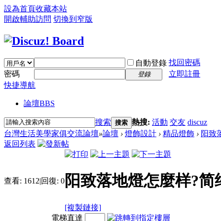
設為首頁
收藏本站
開啟輔助訪問
切換到窄版
找回密碼
自動登錄
密碼
立即註冊
登錄
快捷導航
論壇
BBS
搜索
熱搜:
活動
交友
discuz
搜索
台灣生活美學家俱交流論壇
»
論壇
›
燈飾設計
›
精品燈飾
›
阳致
返回列表
阳致落地燈怎麼样?简
查看:
1612
|
回復:
0
[複製鏈接]
電梯直達