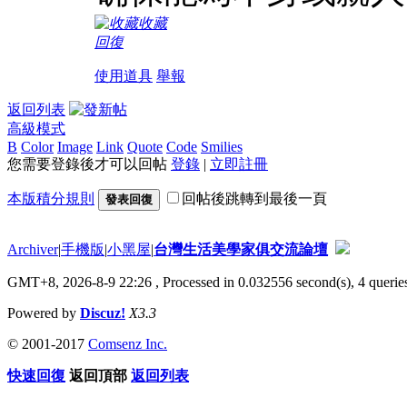
收藏
回復
使用道具
舉報
返回列表
高級模式
B
Color
Image
Link
Quote
Code
Smilies
您需要登錄後才可以回帖
登錄
|
立即註冊
本版積分規則
回帖後跳轉到最後一頁
發表回復
Archiver
|
手機版
|
小黑屋
|
台灣生活美學家俱交流論壇
GMT+8, 2026-8-9 22:26
, Processed in 0.032556 second(s), 4 queries
Powered by
Discuz!
X3.3
© 2001-2017
Comsenz Inc.
快速回復
返回頂部
返回列表