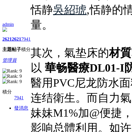
恬静
吳紹琥
,恬静的
量。
admin
2621
2621
7941
其次，氣垫床的
材質
主題
帖子
積分
管理員
以
華畅醫療DL01-
醫用PVC尼龙防水
積分
连结衛生。而自力氣
7941
發消息
妹妹M1%加@便捷
影响总體利用。如许