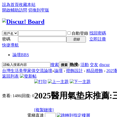
設為首頁
收藏本站
開啟輔助訪問
切換到窄版
找回密碼
自動登錄
密碼
立即註冊
登錄
快捷導航
論壇
BBS
搜索
熱搜:
活動
交友
discuz
搜索
台灣生活美學家俱交流論壇
»
論壇
›
燈飾設計
›
精品燈飾
›
202
返回列表
2025醫用氣垫床推薦
查看:
1486
|
回復:
0
[複製鏈接]
電梯直達