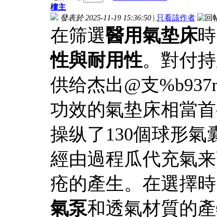
樓主
發表於 2025-11-19 15:36:50
|
只看該作者
在筛選
醫用氣垫床
時
性與耐用性
。對付持
供给杰出@支%b937
功效的氣垫床相當
操纵了130個球形氣
經由過程瓜代充氣来
疮的產生。在選擇時
氣泵
和透氣材質的產